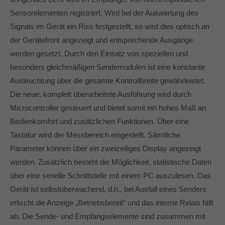
info@yourdomain.com
Sensorelementen registriert. Wird bei der Auswertung des
Signals im Gerät ein Riss festgestellt, so wird dies optisch an
About us
der Gerätefront angezeigt und entsprechende Ausgänge
werden gesetzt. Durch den Einsatz von speziellen und
Lorem ipsum dolor sit amet, consectetuer
adipiscing elit.
besonders gleichmäßigen Sendemodulen ist eine konstante
Ausleuchtung über die gesamte Kontrollbreite gewährleistet.
Aenean commodo ligula eget dolor. Aenean massa.
Die neue, komplett überarbeitete Ausführung wird durch
Cum sociis natoque penatibus et magnis dis parturient
montes, nascetur ridiculus mus. Donec quam felis,
Microcontroller gesteuert und bietet somit ein hohes Maß an
ultricies nec.
Bedienkomfort und zusätzlichen Funktionen. Über eine
Tastatur wird der Messbereich eingestellt. Sämtliche
Parameter können über ein zweizeiliges Display angezeigt
werden. Zusätzlich besteht die Möglichkeit, statistische Daten
über eine serielle Schnittstelle mit einem PC auszulesen. Das
Gerät ist selbstüberwachend, d.h., bei Ausfall eines Senders
erlischt die Anzeige „Betriebsbereit“ und das interne Relais fällt
ab. Die Sende- und Empfangselemente sind zusammen mit