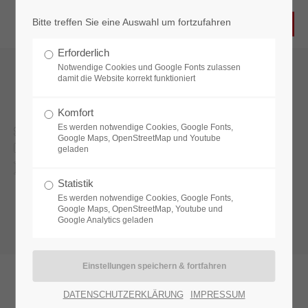
Bitte treffen Sie eine Auswahl um fortzufahren
Login
Erforderlich
Benutzername
Notwendige Cookies und Google Fonts zulassen
damit die Website korrekt funktioniert
Komfort
Es werden notwendige Cookies, Google Fonts,
Selbstüberwachendes Risskontrollsystem zur
Passwort
Google Maps, OpenStreetMap und Youtube
Kontrolle von geformten Aluminiumlaminatfolien.
geladen
Risskontrollsystem EOK CR
Statistik
Es werden notwendige Cookies, Google Fonts,
Anmelden
Google Maps, OpenStreetMap, Youtube und
Google Analytics geladen
Register
|
Lost your password?
Support
DATENSCHUTZERKLÄRUNG
IMPRESSUM