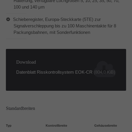
Halterung, verfügbare Lochgrößen 5, 10, 25, 35, 50, 70,
100 und 140 μm
Schieberegister, Europa-Steckkarte (5TE) zur
Signalverschleppung bis zu 100 Maschinentakte für 8
Packungsbahnen, mit Sonderfunktionen
Download
Datenblatt Risskontrollsystem EOK-CR
(804,0 KiB)
Standardbreiten
Typ
Kontrollbreite
Gehäusebreite