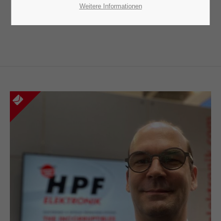
Lorem ipsum dolor sit amet:
alle Anliegen und Fragen zur Verfügung.
Weitere Informationen
ANSPRECHPARTNER
24h
/ 365days
We offer support for our customers
Mon - Fri 8:00am - 5:00pm
(GMT +1)
Get in touch
Cybersteel Inc.
376-293 City Road, Suite 600
San Francisco, CA 94102
Have any questions?
+44 1234 567 890
Drop us a line