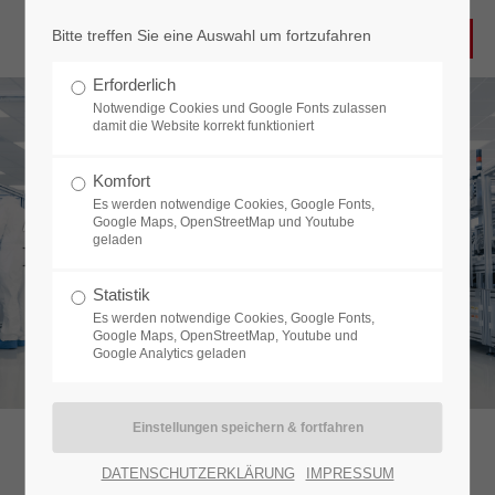
Bitte treffen Sie eine Auswahl um fortzufahren
Login
Erforderlich
Benutzername
Notwendige Cookies und Google Fonts zulassen
damit die Website korrekt funktioniert
Komfort
Es werden notwendige Cookies, Google Fonts,
Passwort
Google Maps, OpenStreetMap und Youtube
Ansprechpartner
geladen
MIT
HPF
BEREIT FÜR MORGEN
Statistik
Es werden notwendige Cookies, Google Fonts,
Anmelden
Google Maps, OpenStreetMap, Youtube und
Google Analytics geladen
Register
|
Lost your password?
Support
DATENSCHUTZERKLÄRUNG
IMPRESSUM
Wir freuen uns über Ihr Interesse und stehen Ihnen gerne für