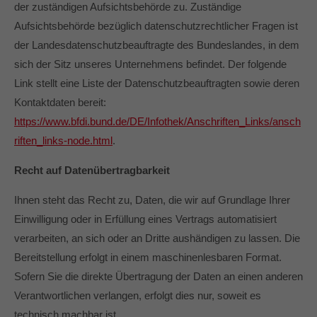
der zuständigen Aufsichtsbehörde zu. Zuständige
info@yourdomain.com
Aufsichtsbehörde bezüglich datenschutzrechtlicher Fragen ist
der Landesdatenschutzbeauftragte des Bundeslandes, in dem
About us
sich der Sitz unseres Unternehmens befindet. Der folgende
Lorem ipsum dolor sit amet, consectetuer
Link stellt eine Liste der Datenschutzbeauftragten sowie deren
adipiscing elit.
Kontaktdaten bereit:
Aenean commodo ligula eget dolor. Aenean massa.
https://www.bfdi.bund.de/DE/Infothek/Anschriften_Links/ansch
Cum sociis natoque penatibus et magnis dis parturient
riften_links-node.html
.
montes, nascetur ridiculus mus. Donec quam felis,
ultricies nec.
Recht auf Datenübertragbarkeit
Ihnen steht das Recht zu, Daten, die wir auf Grundlage Ihrer
Einwilligung oder in Erfüllung eines Vertrags automatisiert
verarbeiten, an sich oder an Dritte aushändigen zu lassen. Die
Bereitstellung erfolgt in einem maschinenlesbaren Format.
Sofern Sie die direkte Übertragung der Daten an einen anderen
Verantwortlichen verlangen, erfolgt dies nur, soweit es
technisch machbar ist.