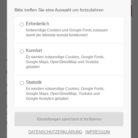
Bitte treffen Sie eine Auswahl um fortzufahren
Login
Erforderlich
Benutzername
Notwendige Cookies und Google Fonts zulassen
damit die Website korrekt funktioniert
DATENSCHUTZERKLÄRUNG
Komfort
Es werden notwendige Cookies, Google Fonts,
Allgemeiner Hinweis und Pflichtinformationen
Passwort
Google Maps, OpenStreetMap und Youtube
geladen
Benennung der verantwortlichen Stelle
Statistik
Die verantwortliche Stelle für die Datenverarbeitung auf dieser
Es werden notwendige Cookies, Google Fonts,
Website ist:
Anmelden
Google Maps, OpenStreetMap, Youtube und
Google Analytics geladen
Hans P.Friedrich Elektronik GmbH
Register
|
Lost your password?
Volker Seyffer
Neumühleweg 34
Support
73660
Urbach
DATENSCHUTZERKLÄRUNG
IMPRESSUM